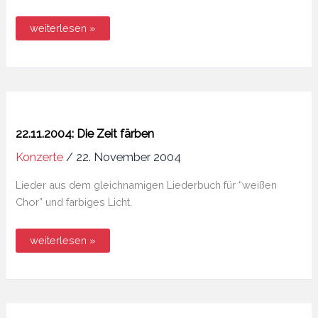
24.12.2004:
weiterlesen »
Christmette
in
Reichelsheim
22.11.2004: Die Zeit färben
Konzerte
/
22. November 2004
Lieder aus dem gleichnamigen Liederbuch für “weißen
Chor” und farbiges Licht.
22.11.2004:
weiterlesen »
Die
Zeit
färben