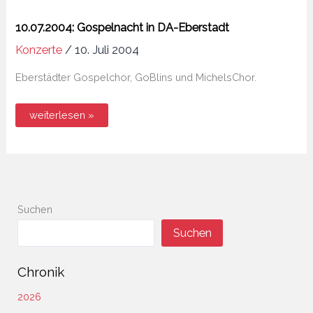
10.07.2004: Gospelnacht in DA-Eberstadt
Konzerte
/
10. Juli 2004
Eberstädter Gospelchor, GoBlins und MichelsChor.
10.07.2004:
weiterlesen »
Gospelnacht
in
DA-
Eberstadt
Suchen
Suchen
Chronik
2026