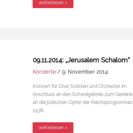
07.12.2014:
weiterlesen »
Gottesdienst
am
2.
Advent
in
Brensbach
09.11.2014: „Jerusalem Schalom“
Konzerte
/
9. November 2014
Konzert für Chor, Solisten und Orchester im
Anschluss an den Schweigekreis zum Gedenk
an die jüdischen Opfer der Reichsprogromnac
1938.
09.11.2014:
weiterlesen »
„Jerusalem