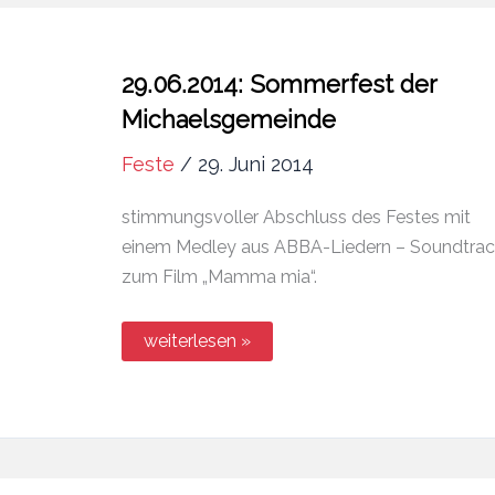
29.06.2014: Sommerfest der
Michaelsgemeinde
Feste
/
29. Juni 2014
stimmungsvoller Abschluss des Festes mit
einem Medley aus ABBA-Liedern – Soundtrac
zum Film „Mamma mia“.
29.06.2014:
weiterlesen »
Sommerfest
der
Michaelsgemeinde