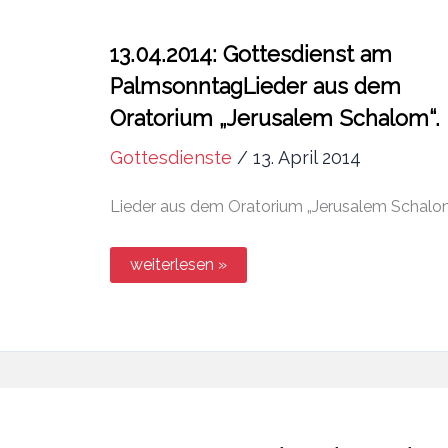
13.04.2014: Gottesdienst am
PalmsonntagLieder aus dem
Oratorium „Jerusalem Schalom“.
Gottesdienste
/
13. April 2014
Lieder aus dem Oratorium „Jerusalem Schalom
13.04.2014:
weiterlesen »
Gottesdienst
am
PalmsonntagLieder
aus
dem
Oratorium
„Jerusalem
Schalom“.