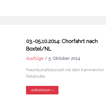
Schalom“
03.-05.10.2014: Chorfahrt nach
Boxtel/NL
Ausflüge
/
5. Oktober 2014
Freundschaftskonzert mit dem Kammerchor
Ratatouille.
03.-05.10.2014:
weiterlesen »
Chorfahrt
nach
Boxtel/NL