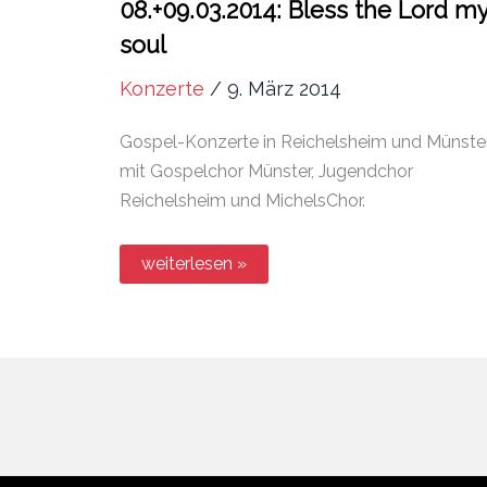
08.+09.03.2014: Bless the Lord m
soul
Konzerte
/
9. März 2014
Gospel-Konzerte in Reichelsheim und Münste
mit Gospelchor Münster, Jugendchor
Reichelsheim und MichelsChor.
08.+09.03.2014:
weiterlesen »
Bless
the
Lord
my
soul