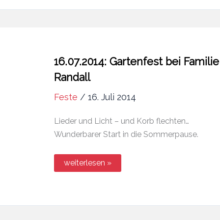
16.07.2014: Gartenfest bei Familie
Randall
Feste
/
16. Juli 2014
Lieder und Licht – und Korb flechten…
Wunderbarer Start in die Sommerpause.
16.07.2014:
weiterlesen »
Gartenfest
bei
Familie
Randall