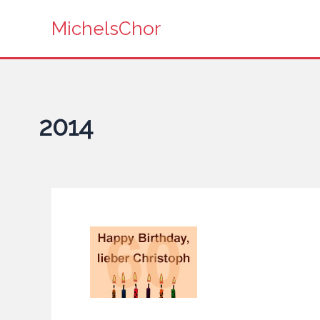
Zum
MichelsChor
Inhalt
springen
2014