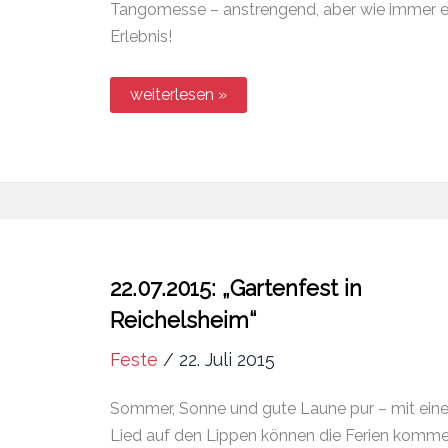
Tangomesse – anstrengend, aber wie immer e
Erlebnis!
09.-11.10.2015:
weiterlesen »
Der
MichelsChor
im
St.
Michael
22.07.2015: „Gartenfest in
Reichelsheim“
Feste
/
22. Juli 2015
Sommer, Sonne und gute Laune pur – mit ein
Lied auf den Lippen können die Ferien komme