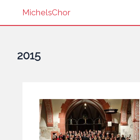
Zum
MichelsChor
Inhalt
springen
2015