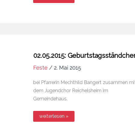
15
Jahre
MichelsChor
02.05.2015: Geburtstagsständche
Feste
/
2. Mai 2015
bei Pfarrerin Mechthild Bangert zusammen mi
dem Jugendchor Reichelsheim im
Gemeindehaus.
02.05.2015:
weiterlesen »
Geburtstagsständchen