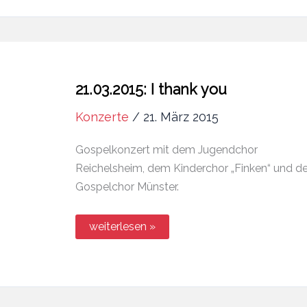
21.03.2015: I thank you
Konzerte
/
21. März 2015
Gospelkonzert mit dem Jugendchor
Reichelsheim, dem Kinderchor „Finken“ und 
Gospelchor Münster.
21.03.2015:
weiterlesen »
I
thank
you