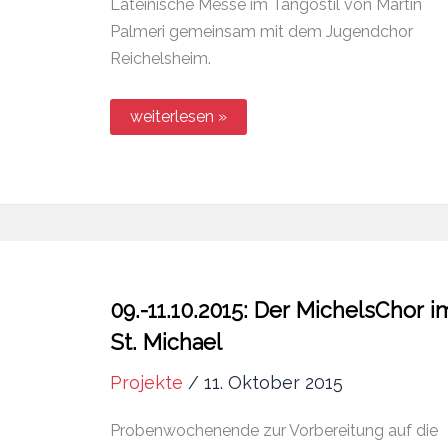
Lateinische Messe im Tangostil von Martin
Palmeri gemeinsam mit dem Jugendchor
Reichelsheim.
21.+22.11.2015:
weiterlesen »
MisaTango
–
Misa
a
Buenos
Aires
09.-11.10.2015: Der MichelsChor i
St. Michael
Projekte
/
11. Oktober 2015
Probenwochenende zur Vorbereitung auf die