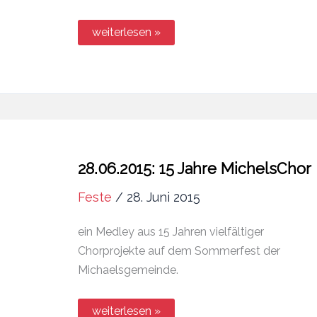
22.07.2015:
weiterlesen »
„Gartenfest
in
Reichelsheim“
28.06.2015: 15 Jahre MichelsChor
Feste
/
28. Juni 2015
ein Medley aus 15 Jahren vielfältiger
Chorprojekte auf dem Sommerfest der
Michaelsgemeinde.
28.06.2015:
weiterlesen »