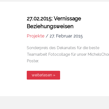
27.02.2015: Vernissage
Beziehungsweisen
Projekte
/
27. Februar 2015
Sonderpreis des Dekanates für die beste
Teamarbeit Fotocollage für unser MichelsCho
Poster.
27.02.2015:
weiterlesen »
Vernissage
Beziehungsweisen