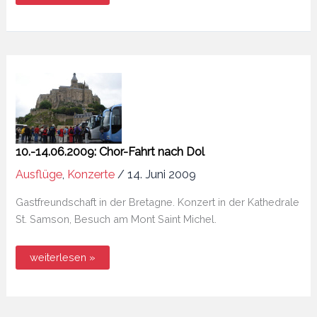
–
13.09.2009:
Chorwochenende
Bodenrod
10.-14.06.2009: Chor-Fahrt nach Dol
Ausflüge
,
Konzerte
/
14. Juni 2009
Gastfreundschaft in der Bretagne. Konzert in der Kathedrale
St. Samson, Besuch am Mont Saint Michel.
10.-14.06.2009:
weiterlesen »
Chor-
Fahrt
nach
Dol