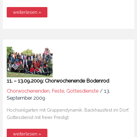
10.10.2009:
weiterlesen »
Musical-
Night
11. – 13.09.2009: Chorwochenende Bodenrod
Chorwochenenden
,
Feste
,
Gottesdienste
/
13.
September 2009
Hochseilgarten mit Gruppendynamik, Backhausfest im Dorf,
Gottesdienst mit freier Predigt.
11.
weiterlesen »