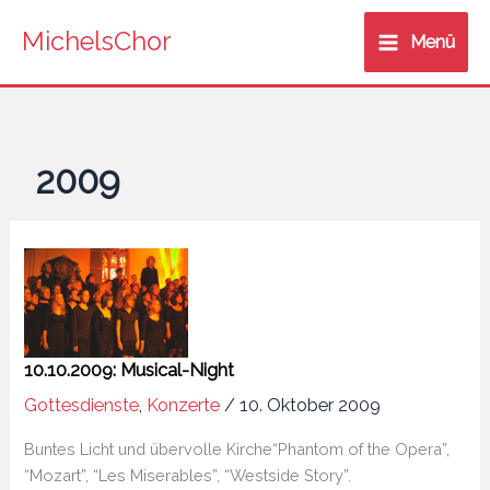
Zum
MichelsChor
Inhalt
Menü
springen
2009
10.10.2009: Musical-Night
Gottesdienste
,
Konzerte
/
10. Oktober 2009
Buntes Licht und übervolle Kirche“Phantom of the Opera”,
“Mozart”, “Les Miserables”, “Westside Story”.