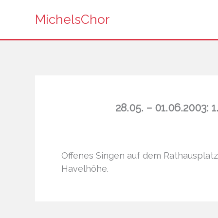
Zum
MichelsChor
Inhalt
springen
28.05. – 01.06.2003: 
Offenes Singen auf dem Rathausplat
Havelhöhe.