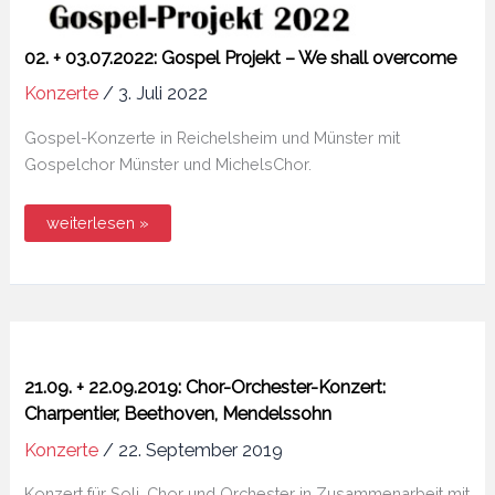
02. + 03.07.2022: Gospel Projekt – We shall overcome
Konzerte
/
3. Juli 2022
Gospel-Konzerte in Reichelsheim und Münster mit
Gospelchor Münster und MichelsChor.
02.
weiterlesen »
+
03.07.2022:
Gospel
Projekt
–
We
shall
overcome
21.09. + 22.09.2019: Chor-Orchester-Konzert:
Charpentier, Beethoven, Mendelssohn
Konzerte
/
22. September 2019
Konzert für Soli, Chor und Orchester in Zusammenarbeit mit