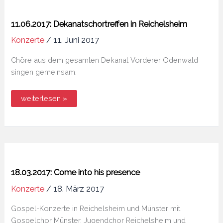
11.06.2017: Dekanatschortreffen in Reichelsheim
Konzerte
/
11. Juni 2017
Chöre aus dem gesamten Dekanat Vorderer Odenwald
singen gemeinsam.
11.06.2017:
weiterlesen »
Dekanatschortreffen
in
Reichelsheim
18.03.2017: Come into his presence
Konzerte
/
18. März 2017
Gospel-Konzerte in Reichelsheim und Münster mit
Gospelchor Münster, Jugendchor Reichelsheim und