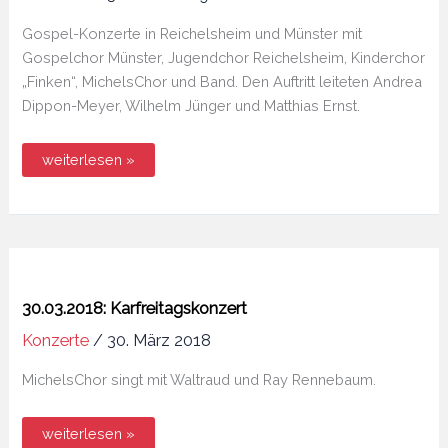
Gospel-Konzerte in Reichelsheim und Münster mit
Gospelchor Münster, Jugendchor Reichelsheim, Kinderchor
„Finken“, MichelsChor und Band. Den Auftritt leiteten Andrea
Dippon-Meyer, Wilhelm Jünger und Matthias Ernst.
30.
weiterlesen »
+
31.03.2019:
Gospel
Projekt
–
Come,
let
us
sing!
30.03.2018: Karfreitagskonzert
Konzerte
/
30. März 2018
MichelsChor singt mit Waltraud und Ray Rennebaum.
30.03.2018:
weiterlesen »
Karfreitagskonzert