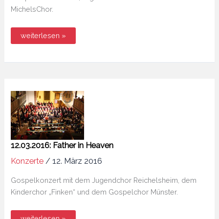
MichelsChor.
18.03.2017:
weiterlesen »
Come
into
his
presence
12.03.2016: Father in Heaven
Konzerte
/
12. März 2016
Gospelkonzert mit dem Jugendchor Reichelsheim, dem
Kinderchor „Finken“ und dem Gospelchor Münster.
12.03.2016:
weiterlesen »