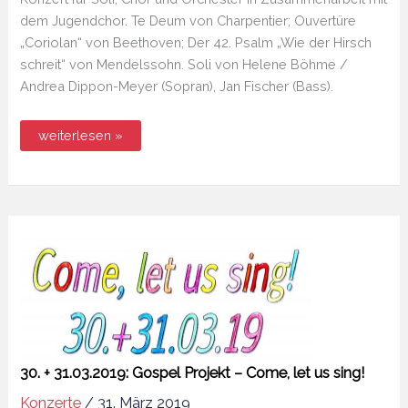
dem Jugendchor. Te Deum von Charpentier; Ouvertüre
„Coriolan“ von Beethoven; Der 42. Psalm „Wie der Hirsch
schreit“ von Mendelssohn. Soli von Helene Böhme /
Andrea Dippon-Meyer (Sopran), Jan Fischer (Bass).
21.09.
weiterlesen »
+
22.09.2019:
Chor-
Orchester-
Konzert:
Charpentier,
Beethoven,
Mendelssohn
30. + 31.03.2019: Gospel Projekt – Come, let us sing!
Konzerte
/
31. März 2019