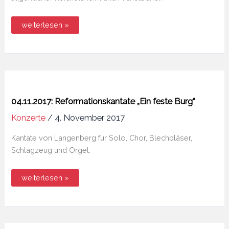
17.03.2018:
weiterlesen »
Let
the
praise
begin
04.11.2017: Reformationskantate „Ein feste Burg“
Konzerte
/
4. November 2017
Kantate von Langenberg für Solo, Chor, Blechbläser,
Schlagzeug und Orgel.
04.11.2017:
weiterlesen »
Reformationskantate
„Ein
feste
Burg“